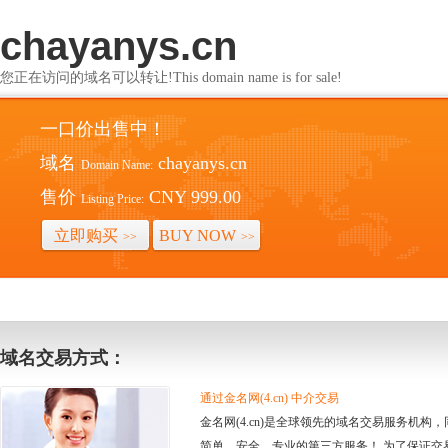
chayanys.cn
您正在访问的域名可以转让!This domain name is for sale!
一口价出售中！
域名
chayanys.cn
Domain Name:
售价
CNY 999.00
Listing Price:
立即购买
BUY NOW
>>
>>
域名交易方式：
通过金名网(4.cn) 中介交易
金名网(4.cn)是全球领先的域名交易服务机
简单、安全、专业的第三方服务！ 为了保证交