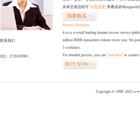
具体交易流程可
“点击这里”
查看或咨询support@
我要购买
>>
Process Overview:
4.cn is a world leading domain escrow service plat
million RMB transaction volume every year. We promi
联系我们
5 workdays.
For detailed process, you can
“visit here”
or contact
QQ：2726103981
BUY NOW
>>
Copyright © 1998 -2025 www